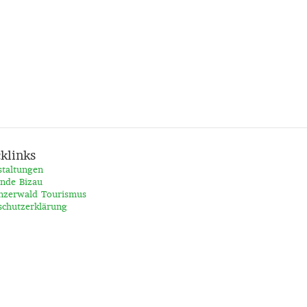
klinks
staltungen
nde Bizau
nzerwald Tourismus
schutzerklärung